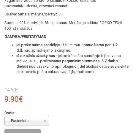
Pagaminta vidutinio storio kilpinio trikotažo, tinkamas
pavasariui/rudeniui, vėsesnei vasarai.
Spalva: tamsiai mėlyna/garstyčių.
"OEKO-TEX®
Sudėtis: 92% medvilnė, 8% elastanas. Medžiaga atitinta
100
" standartus.
GAMYBA/PRISTATYMAS
jei prekę turime sandėlyje,
išsiuntimui ji
paruošiama per 1-2
d.d.
nuo apmokėjimo įskaitymo;
išankstinis užsakymas -
jei prekės nėra sandėlyje ir ji siuvama
individualiai ,
preliminarus pagaminimo terminas 5-7 darbo
dienos
nuo užsakymo apmokėjimo ( dėl tikslios datos susisiekite
elektroniniu paštu cukrausvata1@gmail.com)
14.50€
9.90€
Dydis:
Pasirinkite...