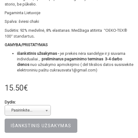
storio, be pūkelio.
Pagaminta Lietuvoje
Spalva: šviesi chaki
"OEKO-TEX®
Sudėtis: 92% medvilnė, 8% elastanas. Medžiaga atitinta
100
" standartus.
GAMYBA/PRISTATYMAS
išankstinis užsakymas -
jei prekės nėra sandėlyje ir ji siuvama
individualiai ,
preliminarus pagaminimo terminas 3-4 darbo
dienos
nuo užsakymo apmokėjimo ( dėl tikslios datos susisiekite
elektroniniu paštu cukrausvata1@gmail.com)
15.50€
Dydis:
Pasirinkite...