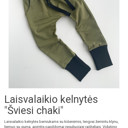
Laisvalaikio kelnytės
"Šviesi chaki"
Laisvalaikio kelnytės berniukams su kišenėmis, lengvai žemintu klynu,
liemuo su guma, apimtis papildomai reguliuojasi raišteliais. Vidutinio