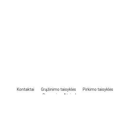
Kontaktai
Grąžinimo taisyklės
Pirkimo taisyklės
Draugai
Atsisakymas
powered by shopiteka