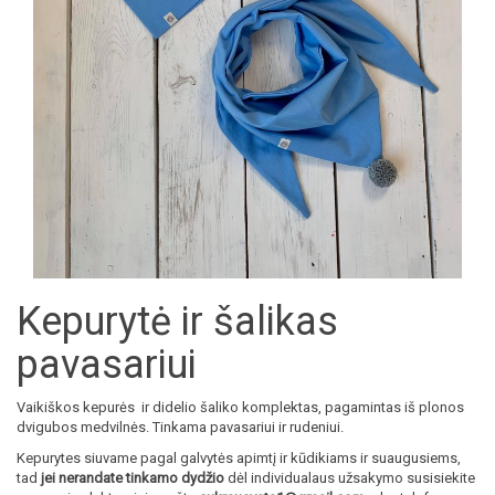
Kepurytė ir šalikas
pavasariui
Vaikiškos kepurės ir didelio šaliko komplektas, pagamintas iš plonos
dvigubos medvilnės. Tinkama pavasariui ir rudeniui.
Kepurytes siuvame pagal galvytės apimtį ir kūdikiams ir suaugusiems,
tad
jei nerandate tinkamo dydžio
dėl individualaus užsakymo susisiekite