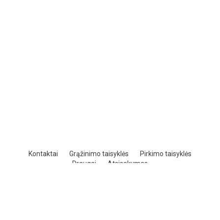
Kontaktai
Grąžinimo taisyklės
Pirkimo taisyklės
Draugai
Atsisakymas