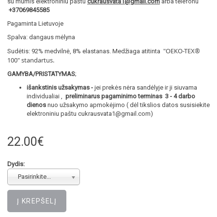
su mumis elektroniniu paštu
cukrausvata1@gmail.com
arba telefonu
+37069845585
Pagaminta Lietuvoje
Spalva: dangaus mėlyna
"OEKO-TEX®
Sudėtis: 92% medvilnė, 8% elastanas. Medžiaga atitinta
100
" standartus.
GAMYBA/PRISTATYMAS
;
išankstinis užsakymas -
jei prekės nėra sandėlyje ir ji siuvama
individualiai ,
preliminarus pagaminimo terminas 3 - 4 darbo
dienos
nuo užsakymo apmokėjimo ( dėl tikslios datos susisiekite
elektroniniu paštu cukrausvata1@gmail.com)
22.00€
Dydis:
Pasirinkite...