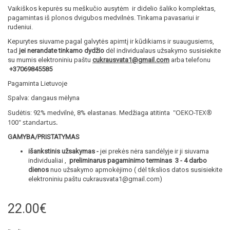
Vaikiškos kepurės su meškučio ausytėm ir didelio šaliko komplektas,
pagamintas iš plonos dvigubos medvilnės. Tinkama pavasariui ir
rudeniui.
Kepurytes siuvame pagal galvytės apimtį ir kūdikiams ir suaugusiems,
tad
jei nerandate tinkamo dydžio
dėl individualaus užsakymo susisiekite
su mumis elektroniniu paštu
cukrausvata1@gmail.com
arba telefonu
+37069845585
Pagaminta Lietuvoje
Spalva: dangaus mėlyna
"OEKO-TEX®
Sudėtis: 92% medvilnė, 8% elastanas. Medžiaga atitinta
100
" standartus.
GAMYBA/PRISTATYMAS
išankstinis užsakymas -
jei prekės nėra sandėlyje ir ji siuvama
individualiai ,
preliminarus pagaminimo terminas 3 - 4 darbo
dienos
nuo užsakymo apmokėjimo ( dėl tikslios datos susisiekite
elektroniniu paštu cukrausvata1@gmail.com)
22.00€