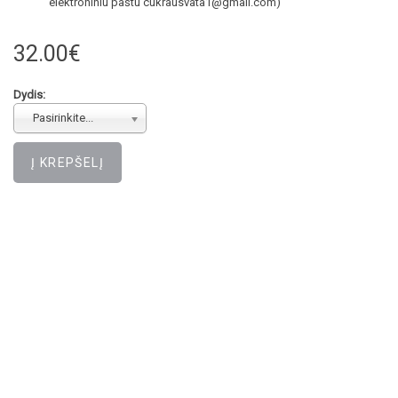
elektroniniu paštu cukrausvata1@gmail.com)
32.00€
Dydis:
Pasirinkite...