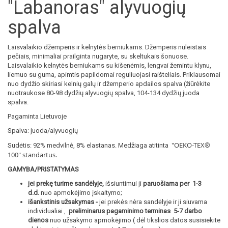
"Labanoras" alyvuogių
spalva
Laisvalaikio džemperis ir kelnytės berniukams. Džemperis nuleistais
pečiais, minimaliai prailginta nugaryte, su skeltukais šonuose.
Laisvalaikio kelnytės berniukams su kišenėmis, lengvai žemintu klynu,
liemuo su guma, apimtis papildomai reguliuojasi raišteliais. Priklausomai
nuo dydžio skiriasi kelnių galų ir džemperio apdailos spalva (žiūrėkite
nuotraukose 80-98 dydžių alyvuogių spalva, 104-134 dydžių juoda
spalva.
Pagaminta Lietuvoje
Spalva: juoda/alyvuogių
"OEKO-TEX®
Sudėtis: 92% medvilnė, 8% elastanas. Medžiaga atitinta
100
" standartus.
GAMYBA/PRISTATYMAS
jei prekę turime sandėlyje,
išsiuntimui ji
paruošiama per 1-3
d.d.
nuo apmokėjimo įskaitymo;
išankstinis užsakymas -
jei prekės nėra sandėlyje ir ji siuvama
individualiai ,
preliminarus pagaminimo terminas 5-7 darbo
dienos
nuo užsakymo apmokėjimo ( dėl tikslios datos susisiekite