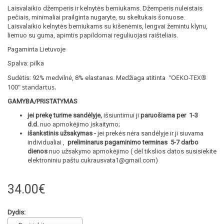
Laisvalaikio džemperis ir kelnytės berniukams. Džemperis nuleistais
pečiais, minimaliai prailginta nugaryte, su skeltukais šonuose.
Laisvalaikio kelnytės berniukams su kišenėmis, lengvai žemintu klynu,
liemuo su guma, apimtis papildomai reguliuojasi raišteliais.
Pagaminta Lietuvoje
Spalva: pilka
"OEKO-TEX®
Sudėtis: 92% medvilnė, 8% elastanas. Medžiaga atitinta
100
" standartus.
GAMYBA/PRISTATYMAS
jei prekę turime sandėlyje,
išsiuntimui ji
paruošiama per 1-3
d.d.
nuo apmokėjimo įskaitymo;
išankstinis užsakymas -
jei prekės nėra sandėlyje ir ji siuvama
individualiai ,
preliminarus pagaminimo terminas 5-7 darbo
dienos
nuo užsakymo apmokėjimo ( dėl tikslios datos susisiekite
elektroniniu paštu cukrausvata1@gmail.com)
34.00€
Dydis: