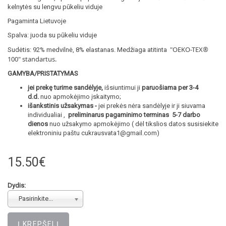
kelnytės su lengvu pūkeliu viduje
Pagaminta Lietuvoje
Spalva: juoda su pūkeliu viduje
"OEKO-TEX®
Sudėtis: 92% medvilnė, 8% elastanas. Medžiaga atitinta
100
" standartus.
GAMYBA/PRISTATYMAS
jei prekę turime sandėlyje,
išsiuntimui ji
paruošiama per 3-4
d.d.
nuo apmokėjimo įskaitymo;
išankstinis užsakymas -
jei prekės nėra sandėlyje ir ji siuvama
individualiai ,
preliminarus pagaminimo terminas 5-7 darbo
dienos
nuo užsakymo apmokėjimo ( dėl tikslios datos susisiekite
elektroniniu paštu cukrausvata1@gmail.com)
15.50€
Dydis:
Pasirinkite...