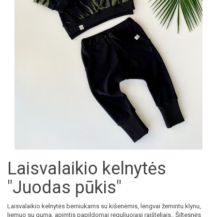
Laisvalaikio kelnytės
"Juodas pūkis"
Laisvalaikio kelnytės berniukams su kišenėmis, lengvai žemintu klynu,
liemuo su guma, apimtis papildomai reguliuojasi raišteliais.. Šiltesnės