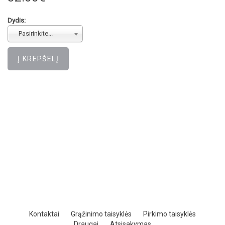
Dydis:
Pasirinkite...
Kontaktai
Grąžinimo taisyklės
Pirkimo taisyklės
Draugai
Atsisakymas