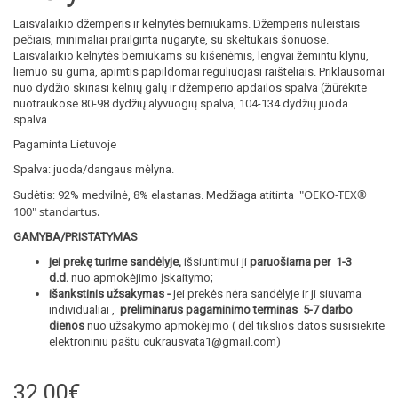
Laisvalaikio džemperis ir kelnytės berniukams. Džemperis nuleistais
pečiais, minimaliai prailginta nugaryte, su skeltukais šonuose.
Laisvalaikio kelnytės berniukams su kišenėmis, lengvai žemintu klynu,
liemuo su guma, apimtis papildomai reguliuojasi raišteliais. Priklausomai
nuo dydžio skiriasi kelnių galų ir džemperio apdailos spalva (žiūrėkite
nuotraukose 80-98 dydžių alyvuogių spalva, 104-134 dydžių juoda
spalva.
Pagaminta Lietuvoje
Spalva: juoda/dangaus mėlyna.
"OEKO-TEX®
Sudėtis: 92% medvilnė, 8% elastanas. Medžiaga atitinta
100
" standartus.
GAMYBA/PRISTATYMAS
jei prekę turime sandėlyje,
išsiuntimui ji
paruošiama per 1-3
d.d.
nuo apmokėjimo įskaitymo;
išankstinis užsakymas -
jei prekės nėra sandėlyje ir ji siuvama
individualiai ,
preliminarus pagaminimo terminas 5-7 darbo
dienos
nuo užsakymo apmokėjimo ( dėl tikslios datos susisiekite
elektroniniu paštu cukrausvata1@gmail.com)
32.00€