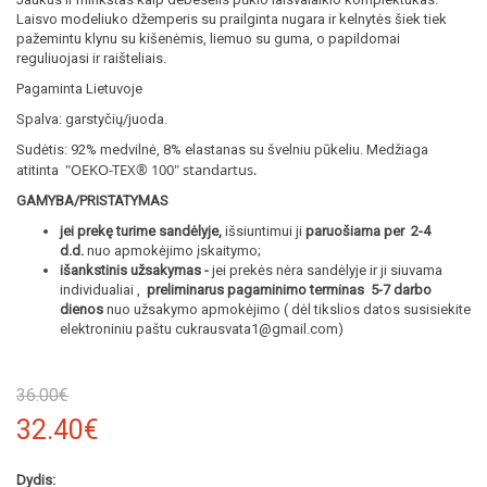
Laisvo modeliuko džemperis su prailginta nugara ir kelnytės šiek tiek
pažemintu klynu su kišenėmis, liemuo su guma, o papildomai
reguliuojasi ir raišteliais.
Pagaminta Lietuvoje
Spalva: garstyčių/juoda.
Sudėtis: 92% medvilnė, 8% elastanas su švelniu pūkeliu. Medžiaga
"OEKO-TEX® 100
" standartus.
atitinta
GAMYBA/PRISTATYMAS
jei prekę turime sandėlyje,
išsiuntimui ji
paruošiama per 2-4
d.d.
nuo apmokėjimo įskaitymo;
išankstinis užsakymas -
jei prekės nėra sandėlyje ir ji siuvama
individualiai ,
preliminarus pagaminimo terminas 5-7 darbo
dienos
nuo užsakymo apmokėjimo ( dėl tikslios datos susisiekite
elektroniniu paštu cukrausvata1@gmail.com)
36.00€
32.40€
Dydis: