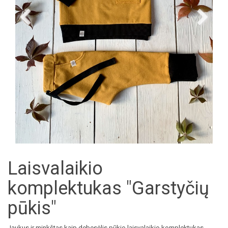
Laisvalaikio
komplektukas "Garstyčių
pūkis"
Jaukus ir minkštas kaip debesėlis pūkio laisvalaikio komplektukas.