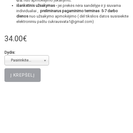
d.d.
nuo apmokėjimo įskaitymo;
išankstinis užsakymas -
jei prekės nėra sandėlyje ir ji siuvama
individualiai ,
preliminarus pagaminimo terminas 5-7 darbo
dienos
nuo užsakymo apmokėjimo ( dėl tikslios datos susisiekite
elektroniniu paštu cukrausvata1@gmail.com)
34.00€
Dydis:
Pasirinkite...