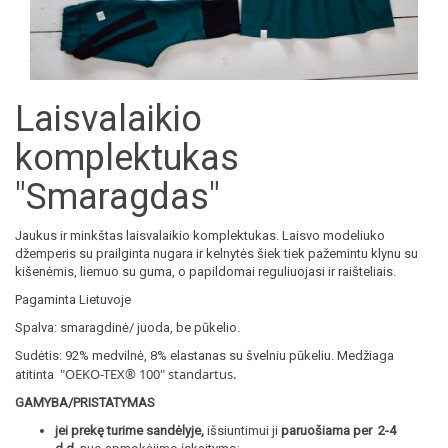
Laisvalaikio
komplektukas
"Smaragdas"
Jaukus ir minkštas laisvalaikio komplektukas. Laisvo modeliuko
džemperis su prailginta nugara ir kelnytės šiek tiek pažemintu klynu su
kišenėmis, liemuo su guma, o papildomai reguliuojasi ir raišteliais.
Pagaminta Lietuvoje
Spalva: smaragdinė/ juoda, be pūkelio.
Sudėtis: 92% medvilnė, 8% elastanas su švelniu pūkeliu. Medžiaga
"OEKO-TEX® 100
" standartus.
atitinta
GAMYBA/PRISTATYMAS
jei prekę turime sandėlyje,
išsiuntimui ji
paruošiama per 2-4