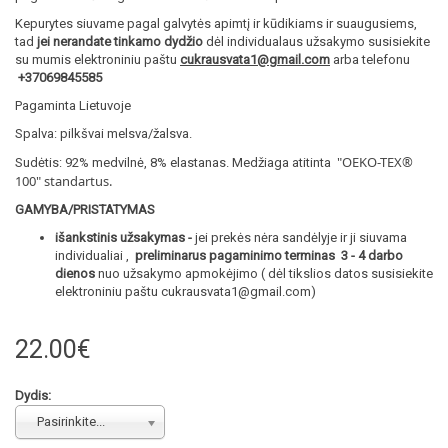
Kepurytes siuvame pagal galvytės apimtį ir kūdikiams ir suaugusiems,
tad
jei nerandate tinkamo dydžio
dėl individualaus užsakymo susisiekite
su mumis elektroniniu paštu
cukrausvata1@gmail.com
arba telefonu
+37069845585
Pagaminta Lietuvoje
Spalva: pilkšvai melsva/žalsva.
"OEKO-TEX®
Sudėtis: 92% medvilnė, 8% elastanas. Medžiaga atitinta
100
" standartus.
GAMYBA/PRISTATYMAS
išankstinis užsakymas -
jei prekės nėra sandėlyje ir ji siuvama
individualiai ,
preliminarus pagaminimo terminas 3 - 4 darbo
dienos
nuo užsakymo apmokėjimo ( dėl tikslios datos susisiekite
elektroniniu paštu cukrausvata1@gmail.com)
22.00€
Dydis:
Pasirinkite...