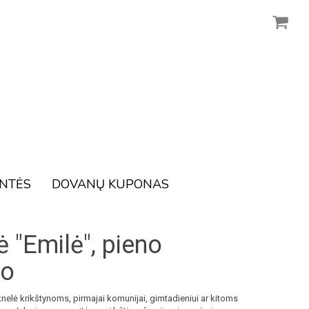
ENTĖS
DOVANŲ KUPONAS
 "Emilė", pieno
mo
nelė krikštynoms, pirmajai komunijai, gimtadieniui ar kitoms