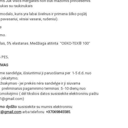
s Juk visos mergaitės nori būti mažomis princesėmis.
nukas su raukinukais
modalo, kuris yra labai švelnus ir primena šilko pojūtį
avasariui, vėsiai vasarai, rudeniui).
e
umo.
"OEKO-TEX® 100
"
as, 5% elastanas. Medžiaga atitinta
% PES.
YMAS
rime sandėlyje, išsiuntimui ji paruošiama per 1-5 d.d
.
nuo
įskaitymo;
užsakymas - jei prekės nėra sandelyje ir ji siuvama
i, preliminarus pagaminimo terminas 5 -10 dienų nuo
okėjimo ( dėl tikslios datos susisiekite elektroniniu paštu
a1@gmail.com)
amo dydžio
susisiekite su mumis elektroniniu
1@gmail.com
arba telefonu
+37069845585
.