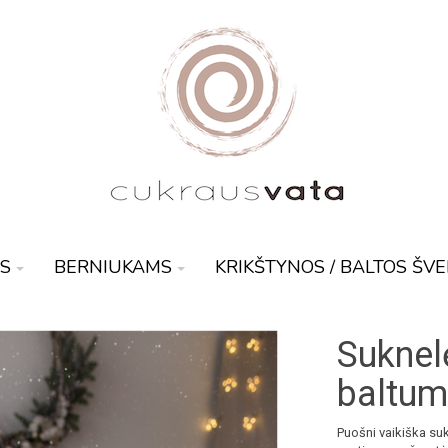
S
BERNIUKAMS
KRIKŠTYNOS / BALTOS ŠV
Suknelė
baltu
Puošni vaikiška suk