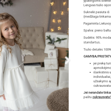
ypatingoms šventėm
Lengvas tiulio sijo
Suknelė pasiuta iš 
(medžiaga tinkama p
Pagaminta Lietuvoj
Spalva: pieno balt
Sudėtis: 95% modal
standartus.
Tiulio detalės 100
GAMYBA/PRISTAT
jei prekę tu
apmokėjimo 
išankstinis 
individualia
užsakymo apm
cukrausvat
Jei nerandate tink
paštu
cukrausvata