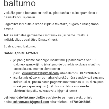
baltumo
Vaikiška pieno baltumo suknelė su plazdančiais tiulio sparneliais ir
besisukančiu sijonėliu.
Pagaminta iš vidutinio storio kilpinio trikotažo, nugaroje užsegamos
sagute.
Tokias sukneles gaminame ir moteriškas ( siuvame užsakius
individualiai, pagal Jūsų išmatavimus).
Spalva: pieno baltumo.
GAMYBA/PRISTATYMAS
jei prekę turime sandėlyje, išsiuntimui ji paruošiama per 1-5
d.d
.
nuo apmokėjimo įskaitymo (jeigu reikia skubaus siuntimo
susisiekite su mumis elektroniniu
paštu
cukrausvata1@gmail.com
arba telefonu
+37069845585
.
išankstinis užsakymas - arba jei prekės nėra sandelyje, ji siuvama
individualiai, preliminarus pagaminimo terminas 5 -10 dienų nuo
užsakymo apmokėjimo ( dėl tikslios datos susisiekite
elektroniniu paštu cukrausvata1@gmail.com)
Jei nerandate tinkamo dydžio
susisiekite su mumis elektroniniu
paštu
cukrausvata1@gmail.com
arba telefonu
+37069845585
.