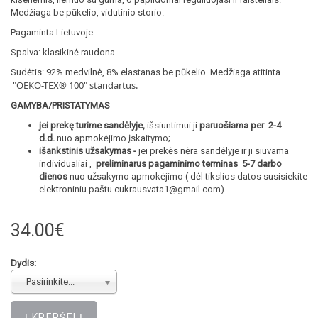
Medžiaga be pūkelio, vidutinio storio.
Pagaminta Lietuvoje
Spalva: klasikinė raudona.
Sudėtis: 92% medvilnė, 8% elastanas be pūkelio. Medžiaga atitinta
"OEKO-TEX® 100
" standartus.
GAMYBA/PRISTATYMAS
jei prekę turime sandėlyje,
išsiuntimui ji
paruošiama per 2-4
d.d.
nuo apmokėjimo įskaitymo;
išankstinis užsakymas -
jei prekės nėra sandėlyje ir ji siuvama
individualiai ,
preliminarus pagaminimo terminas 5-7 darbo
dienos
nuo užsakymo apmokėjimo ( dėl tikslios datos susisiekite
elektroniniu paštu cukrausvata1@gmail.com)
34.00€
Dydis:
Pasirinkite...