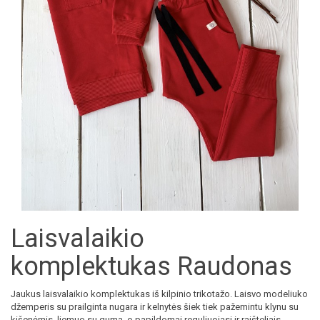
Laisvalaikio
komplektukas Raudonas
Jaukus laisvalaikio komplektukas iš kilpinio trikotažo. Laisvo modeliuko
džemperis su prailginta nugara ir kelnytės šiek tiek pažemintu klynu su
kišenėmis, liemuo su guma, o papildomai reguliuojasi ir raišteliais.