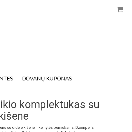
ENTĖS
DOVANŲ KUPONAS
aikio komplektukas su
 kišene
eris su didele kišene ir kelnytės berniukams. Džemperis