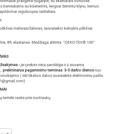
 minimaliai prailginta nugaryte, su skeltukais šonuose.
ės berniukams su kišenėmis, lengvai žemintu klynu, liemuo
pildomai reguliuojasi raišteliais.
e
ilkšvai melsvas/žalsvas, laisvalaikio kelnytės pilkšvai
"OEKO-TEX® 100
"
lnė, 8% elastanas. Medžiaga atitinta
YMAS
užsakymas -
jei prekės nėra sandėlyje ir ji siuvama
 ,
preliminarus pagaminimo terminas 3-5 darbo dienos
nuo
okėjimo ( dėl tikslios datos susisiekite elektroniniu paštu
a1@gmail.com)
IMAI
lentelė rasite prie nuotraukų.