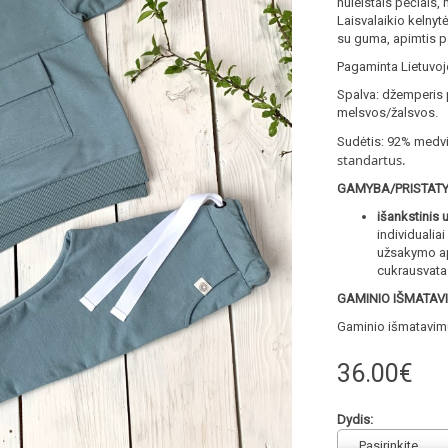
nuleistais pečiais,
Laisvalaikio kelnyt
su guma, apimtis pa
Pagaminta Lietuvoj
Spalva: džemperis p
melsvos/žalsvos.
Sudėtis: 92% medvi
standartus.
GAMYBA/PRISTAT
išankstinis 
individualiai
užsakymo apm
cukrausvat
GAMINIO IŠMATAV
Gaminio išmatavimų 
36.00€
Dydis:
Pasirinkite...