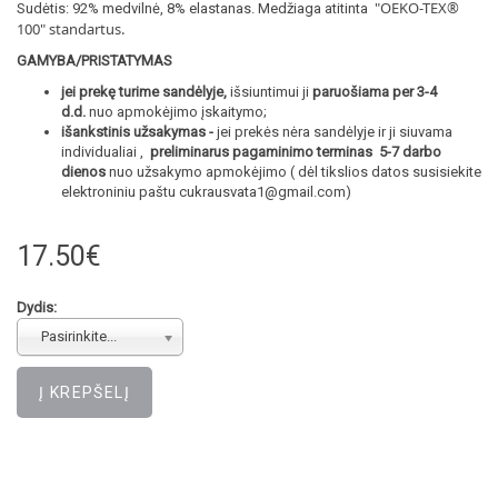
"OEKO-TEX®
Sudėtis: 92% medvilnė, 8% elastanas. Medžiaga atitinta
100
" standartus.
GAMYBA/PRISTATYMAS
jei prekę turime sandėlyje,
išsiuntimui ji
paruošiama per 3-4
d.d.
nuo apmokėjimo įskaitymo;
išankstinis užsakymas -
jei prekės nėra sandėlyje ir ji siuvama
individualiai ,
preliminarus pagaminimo terminas 5-7 darbo
dienos
nuo užsakymo apmokėjimo ( dėl tikslios datos susisiekite
elektroniniu paštu cukrausvata1@gmail.com)
17.50€
Dydis:
Pasirinkite...