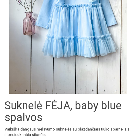
Suknelė FĖJA, baby blue
spalvos
Vaikiška dangaus melsvumo suknelės su plazdančiais tiulio sparneliais
ir besisukančiu sijonėliu