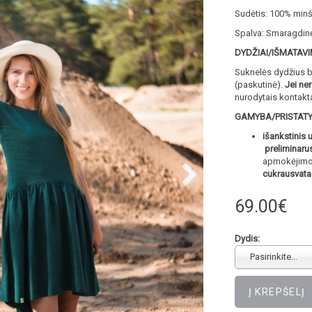
Sudėtis: 100% minšt
Spalva: Smaragdin
DYDŽIAI/IŠMATAVI
Suknelės dydžius be
(paskutinė).
Jei ne
nurodytais kontakta
GAMYBA/PRISTAT
išankstinis
preliminaru
apmokėjimo (
cukrausvat
69.00€
Dydis:
Pasirinkite...