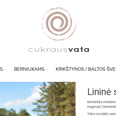
S
BERNIUKAMS
KRIKŠTYNOS / BALTOS ŠV
Lininė
Moteriška minkštint
nugaroje ( liemenėl
Tokio modelio sukn