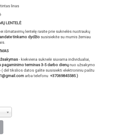
intas linas
ė
MŲ LENTELĖ
i išmatavimų lentelę rasite prie suknelės nuotraukų
randate tinkamo dydžio
susisiekite su mumis žemiau
is.
YMAS
 užsakymas
- kiekviena suknelė siuvama individualiai,
s pagaminimo terminas 3-5 darbo dienų
nuo užsakymo
 dėl tikslios datos galite susisiekti elektroniniu paštu
a1@gmail.com
arba telefonu
+37069845585
.
)