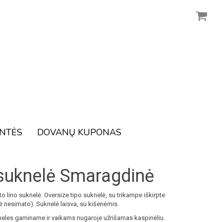
ENTĖS
DOVANŲ KUPONAS
 suknelė Smaragdinė
o lino suknelė. Oversize tipo suknelė, su trikampe iškirpte
ė nesimato). Suknelė laisva, su kišenėmis.
eles gaminame ir vaikams nugaroje užrišamas kaspinėliu.