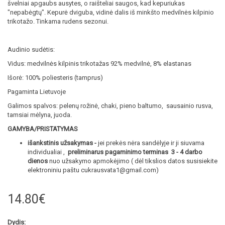
švelniai apgaubs ausytes, o raišteliai saugos, kad kepuriukas
"nepabėgtų". Kepurė dviguba, vidinė dalis iš minkšto medvilnės kilpinio
trikotažo. Tinkama rudens sezonui.
Audinio sudėtis:
Vidus: medvilnės kilpinis trikotažas 92% medvilnė, 8% elastanas
Išorė: 100% poliesteris (tamprus)
Pagaminta Lietuvoje
Galimos spalvos: pelenų rožinė, chaki, pieno baltumo, sausainio rusva,
tamsiai mėlyna, juoda.
GAMYBA/PRISTATYMAS
išankstinis užsakymas -
jei prekės nėra sandėlyje ir ji siuvama
individualiai ,
preliminarus pagaminimo terminas 3 - 4 darbo
dienos
nuo užsakymo apmokėjimo ( dėl tikslios datos susisiekite
elektroniniu paštu cukrausvata1@gmail.com)
14.80€
Dydis: