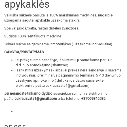
apykaklės
Vaikiška suknelė pasiūta iš 100% marškininės medvilnės, nugaroje
užsegama sagute, apykaklė užsakoma atskirai.
Spalva: juoda/balta, raštas didelės žvaigždės.
Sudėtis 100% sertifikuota medvilnė
Tokias sukneles gaminame ir moteriškas ( užsakoma individualiai).
GAMYBA/PRISTATYMAS
jei prekę turime sandėlyje, išsiuntimui ji paruošiama per 1-5
d.d
.
nuo apmokėjimo įskaitymo;
išankstinis užsakymas - arba jei prekės nėra sandelyje, ji siuvama
individualiai, preliminarus pagaminimo terminas 5 -10 dienų nuo
užsakymo apmokėjimo ( dėl tikslios datos susisiekite
elektroniniu paštu cukrausvata1@gmail.com)
Jei nerandate tinkamo dydžio
susisiekite su mumis elektroniniu
paštu
cukrausvata1@gmail.com
arba telefonu
+37069845585
.