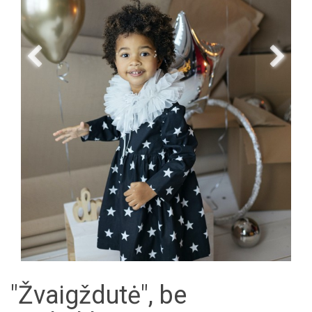
"Žvaigždutė", be